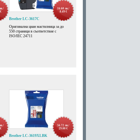
лв./
16.60 лв./
 €
8.49 €
Brother LC-3617C
Оригинална циан мастилница за до
550 страници в съответствие с
ISO/IEC 24711
лв./
56.72 лв./
 €
29.00 €
Brother LC-3619XLBK