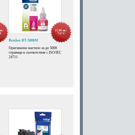
лв./
15.00 лв./
 €
7.67 €
Brother BT-5000M
Оригиналнo мастилo за до 5000
страници в съответствие с ISO/IEC
24711