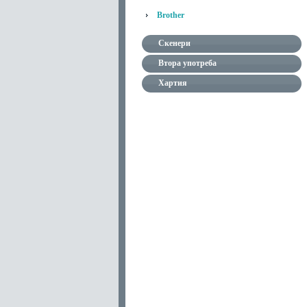
Brother
Скенери
Втора употреба
Хартия