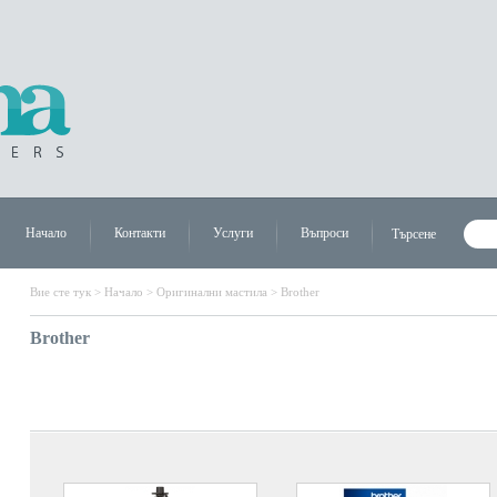
Начало
Контакти
Услуги
Въпроси
Търсене
Вие сте тук >
Начало
>
Оригинални мастила
>
Brother
Brother