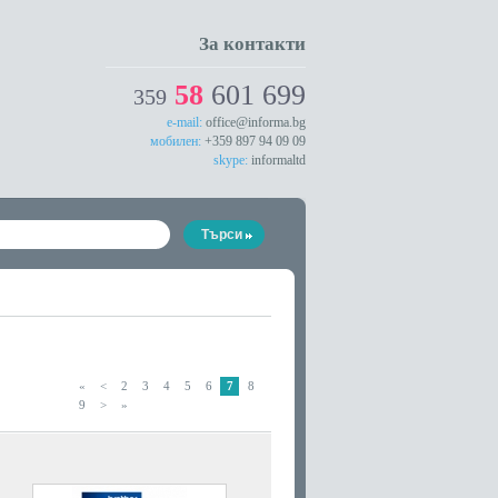
За контакти
58
601 699
359
e-mail:
office@informa.bg
мобилен:
+359 897 94 09 09
skype:
informaltd
«
<
2
3
4
5
6
7
8
9
>
»