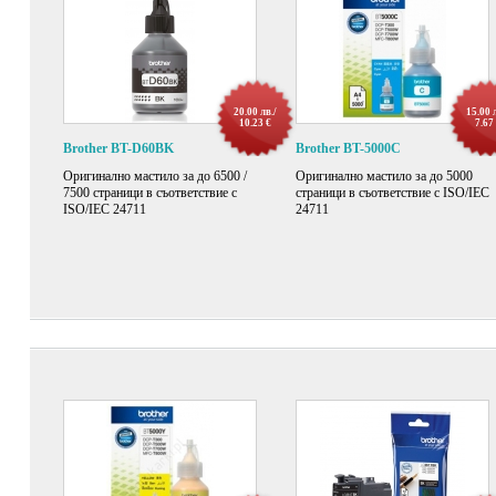
20.00 лв./
15.00 
10.23 €
7.67
Brother BT-D60BK
Brother BT-5000C
Оригиналнo мастилo за до 6500 /
Оригиналнo мастилo за до 5000
7500 страници в съответствие с
страници в съответствие с ISO/IEC
ISO/IEC 24711
24711