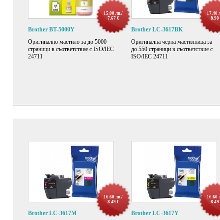
15.00 лв./
17.40 
7.67 €
8.90
Brother BT-5000Y
Brother LC-3617BK
Оригиналнo мастилo за до 5000
Оригинална черна мастилница за
страници в съответствие с ISO/IEC
до 550 страници в съответствие с
24711
ISO/IEC 24711
16.60 лв./
16.60 
8.49 €
8.49
Brother LC-3617M
Brother LC-3617Y