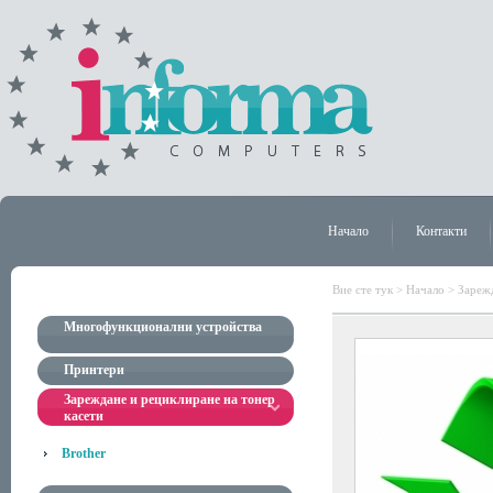
Начало
Контакти
Вие сте тук >
Начало
>
Зарежд
Многофункционални устройства
Принтери
Зареждане и рециклиране на тонер
касети
Brother