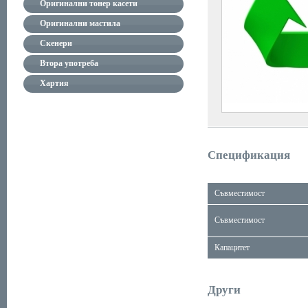
Оригинални тонер касети
Оригинални мастила
Скенери
Втора употреба
Хартия
Спецификация
Съвместимост
Съвместимост
Капацитет
Други