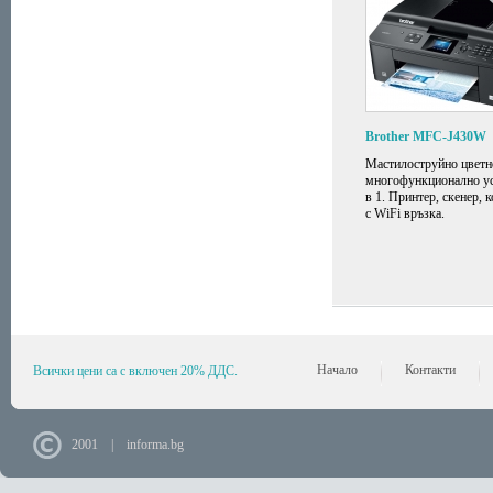
Brother MFC-J430W
Мастилоструйно цветн
многофункционално ус
в 1. Принтер, скенер, 
с WiFi връзка.
Начало
Контакти
Всички цени са с включен 20% ДДС.
2001 | informa.bg