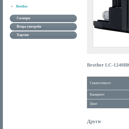
Brother
Скенери
Втора употреба
Хартия
Brother LC-1240B
Съвместимост
Капацитет
Цвят
Други